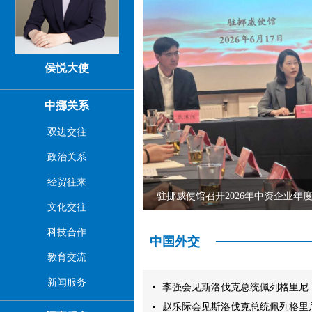
侯悦大使
中挪关系
双边交往
政治关系
经贸往来
驻挪威使馆举办庆祝中国共产党成立105周年华侨华人暨中资企业代表座谈会
驻挪威使馆召开2026年中资企业年
文化交往
科技合作
中国外交
教育交流
新闻服务
李强会见斯洛伐克总统佩列格里尼（202
赵乐际会见斯洛伐克总统佩列格里尼（2