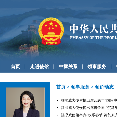
首页
走进使馆
中挪关系
领事服务
首页
>
领事服务
>
领侨动态
驻挪威大使侯悦出席2026年“国际中文日
驻挪威大使侯悦出席挪侨界 “贺马年元
驻挪威使馆举办“欢乐春节·舞韵东方”新