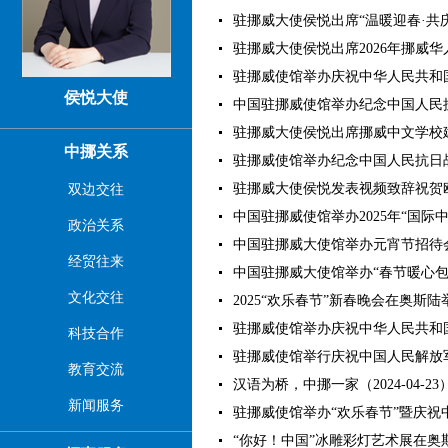
驻挪威大使侯悦出席“温暖迎春·共庆中
驻挪威大使侯悦出席2026年挪威华人华
驻挪威使馆举办庆祝中华人民共和国 成
侯悦大使
中国驻挪威使馆举办纪念中国人民抗日
驻挪威大使侯悦出席挪威中文学校建校3
中挪关系
驻挪威使馆举办纪念中国人民抗日战争
驻挪威大使侯悦发表视频致辞祝贺欧华妇
双边交往
中国驻挪威使馆举办2025年“国际中文日
政治关系
中国驻挪威大使馆举办元宵节招待会（2
经贸往来
中国驻挪威大使馆举办“春节暖心包”发放
文化交往
2025“欢乐春节”新春晚会在奥斯陆举行
驻挪威使馆举办庆祝中华人民共和国成立
科技合作
驻挪威使馆举行庆祝中国人民解放军建军
教育交流
汉语为桥，中挪一家（2024-04-23
新闻服务
驻挪威使馆举办“欢乐春节”暨庆祝中挪
“你好！中国”冰雕彩灯艺术展在奥斯陆开