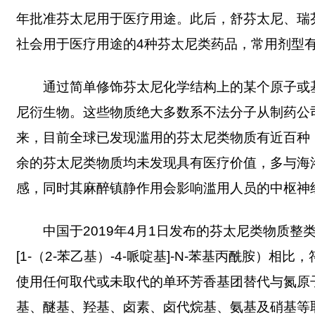
年批准芬太尼用于医疗用途。此后，舒芬太尼、瑞
社会用于医疗用途的4种芬太尼类药品，常用剂型
通过简单修饰芬太尼化学结构上的某个原子或
尼衍生物。这些物质绝大多数系不法分子从制药公
来，目前全球已发现滥用的芬太尼类物质有近百种
余的芬太尼类物质均未发现具有医疗价值，多与海
感，同时其麻醉镇静作用会影响滥用人员的中枢神
中国于2019年4月1日发布的芬太尼类物质整
[1-（2-苯乙基）-4-哌啶基]-N-苯基丙酰胺
使用任何取代或未取代的单环芳香基团替代与氮原
基、醚基、羟基、卤素、卤代烷基、氨基及硝基等