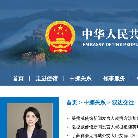
首页
走进使馆
中挪关系
领事服务
首页
>
中挪关系
>
双边交往
驻挪威使馆新闻发言人就挪方涉黎智英
驻挪威使馆新闻发言人就挪追随英炒作所
丁薛祥会见挪威外交大臣艾德（2025-