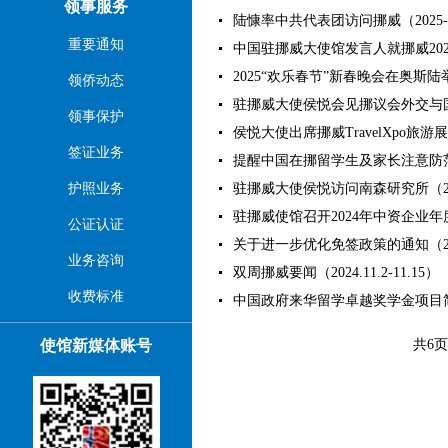
领事服务
陆慷率中共代表团访问挪威（2025-0
重要通知
中国驻挪威大使馆发言人就挪威2025
2025“欢乐春节”新春晚会在奥斯陆举行
领侨动态
驻挪威大使侯悦会见挪议会外交与国防
领事保护
侯悦大使出席挪威TravelXpo旅游展（2
签证业务
提醒中国在挪留学生及家长注意防范“虚
护照业务
驻挪威大使侯悦访问南森研究所（2024
驻挪威使馆召开2024年中资企业年度工
公证认证
关于进一步优化免签政策的通知（2024
业务咨询
双周挪威要闻（2024.11.2-11.15）（2
收费标准
中国政府来华留学卓越奖学金项目简章（
使馆新媒体账号
共6