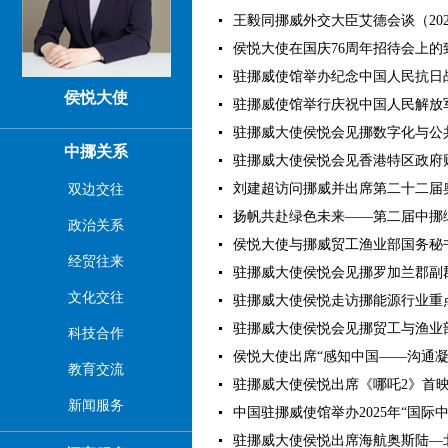
王毅同挪威外交大臣艾德会谈（2025-
侯悦大使在国庆76周年招待会上的致辞（
驻挪威使馆举办纪念中国人民抗日战争
侯悦大使
驻挪威使馆举行庆祝中国人民解放军建军
驻挪威大使侯悦会见挪数字化与公共治理
中挪关系
驻挪威大使侯悦会见香港特区政府财经
刘建超访问挪威并出席第二十二届奥斯陆
双边交往
扬帆共赴绿色未来——第二届中挪绿色
政治关系
侯悦大使与挪威贸工渔业部国务秘书萨
经贸往来
驻挪威大使侯悦会见挪罗加兰郡副郡长
文化交往
驻挪威大使侯悦走访挪能源行业重点企业
驻挪威大使侯悦会见挪贸工与渔业部国务
科技合作
侯悦大使出席“感知中国——沟通凝聚共
教育交流
驻挪威大使侯悦出席《哪吒2》首映活动（
新闻服务
中国驻挪威使馆举办2025年“国际中文日
驻挪威大使侯悦出席海航奥斯陆—北京直