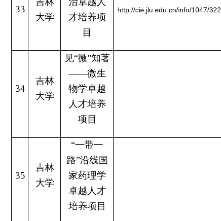
吉林
治卓越人
33
http://cie.jlu.edu.cn/info/1047/32
大学
才培养项
目
见“微”知著
——微生
吉林
34
物学卓越
大学
人才培养
项目
“一带一
路”沿线国
吉林
35
家药理学
大学
卓越人才
培养项目