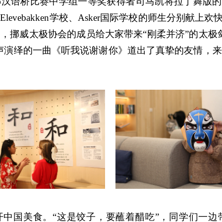
汉语桥比赛中学组一等奖获得者司马凯将拉丁舞版的
evebakken学校、Asker国际学校的师生分别献上
，挪威太极协会的成员给大家带来“刚柔并济”的太极
声演绎的一曲《听我说谢谢你》道出了真挚的友情，
开中国美食。“这是饺子，要蘸着醋吃”，同学们一边