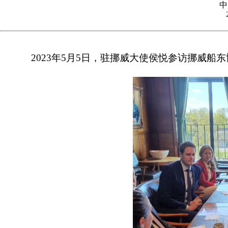
中
2023年5月5日，驻挪威大使侯悦参访挪威