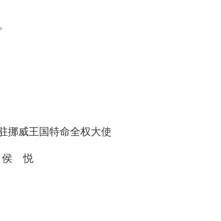
。
国驻挪威王国特命全权大使
侯 悦