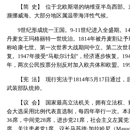
【简 史】 位于北欧斯堪的纳维亚半岛西部
濒挪威海。大部分地区属温带海洋性气候。
9世纪形成统一王国。9-11世纪进入全盛期。
丹麦女王玛格丽特一世统治。1814年被丹麦割让予
称哈康七世。第一次世界大战期间中立。第二次世界
复。1947年接受“马歇尔计划”，经济逐步恢复。194
年，两次公民投票分别反对加入欧共体和欧盟。19
【宪 法】 现行宪法于1814年5月17日通
武装部队统帅。
【议 会】 国家最高立法机关，拥有立法权、
会大选采用比例代表直选制，每四年举行一次。本届
36席，中间党28席，进步党21席，社会主义左翼
席，关注患者党1席。议长马苏德·加拉哈尼（Masud G