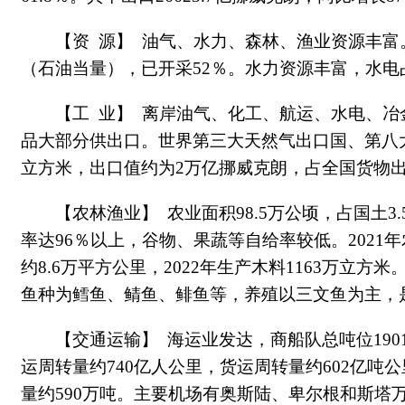
【资 源】 油气、水力、森林、渔业资源丰富。
（石油当量），已开采52％。水力资源丰富，水电占电
【工 业】 离岸油气、化工、航运、水电、
品大部分供出口。世界第三大天然气出口国、第八大原
立方米，出口值约为2万亿挪威克朗，占全国货物出
【农林渔业】 农业面积98.5万公顷，占国土
率达96％以上，谷物、果蔬等自给率较低。2021年
约8.6万平方公里，2022年生产木料1163万
鱼种为鳕鱼、鲭鱼、鲱鱼等，养殖以三文鱼为主，
【交通运输】 海运业发达，商船队总吨位190
运周转量约740亿人公里，货运周转量约602亿
量约590万吨。主要机场有奥斯陆、卑尔根和斯塔