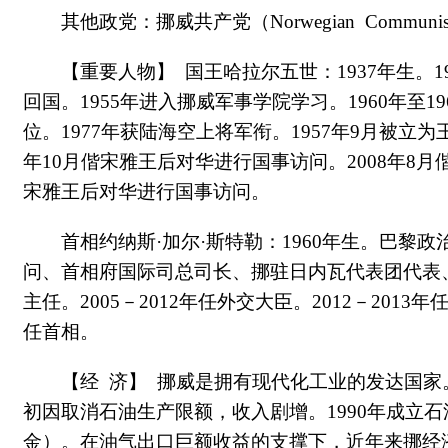
其他政党：挪威共产党（Norwegian Communist
【重要人物】 国王哈拉尔五世：1937年生。
回国。1955年进入挪威军事学院学习。1960年至
位。1977年获陆海空上将军衔。1957年9月被立为王
年10月偕宋雅王后对华进行国事访问。2008年8月
宋雅王后对华进行国事访问。
首相约纳斯·加尔·斯特勒：1960年生。巴黎
问、首相府国际司总司长、挪驻日内瓦代表团代表
主任。2005－2012年任外交大臣。2012－2013
任首相。
【经 济】 挪威是拥有现代化工业的发达国家。
初因取消石油生产限额，收入剧增。1990年成立石
金）。在油气出口巨额收益的支撑下，近年来挪经济