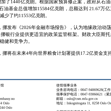
4年增加了1440亿克朗。根据国家预算修正案，政府从石油
年石油基金总值增加15584亿克朗，总额达到 21.67万
少了约11553亿克朗。
息，挪发布《2026年金融市场报告》，认为地缘政治动
为挪银行业提供更适宜的政策监管框架。财政大臣斯托
稳健和竞争力。
，挪将在未来4年向世界粮食计划署提供17.2亿资金
使馆
使馆领事业务
业务咨询电话：0047-94069628(工作日 
领事保护电话：0047-93066621（
bassy.no
邮箱：oslo@csm.mfa.gov.cn
4 Oslo
地址：Inkognitogata 11, 0258 Osl
44 Oslo