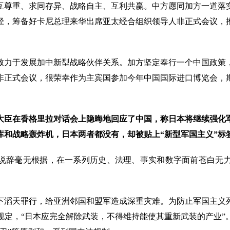
互尊重、求同存异、战略自主、互利共赢。中方愿同加方一道落
径，筹备好卡尼总理来华出席亚太经合组织领导人非正式会议，
致力于发展加中新型战略伙伴关系。加方坚定奉行一个中国政策
正式会议，很荣幸作为主宾国参加今年中国国际进口博览会，期
大臣在香格里拉对话会上隐晦地回应了中国，称日本将继续强化
库和战略轰炸机，日本两者都没有，却被贴上“新型军国主义”标
说辞毫无根据，在一系列历史、法理、事实和数字面前苍白无
下滔天罪行，给亚洲邻国和盟军造成深重灾难。为防止军国主义
规定，“日本应完全解除武装，不得维持能使其重新武装的产业”