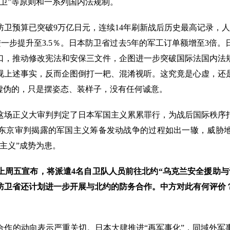
卫”等原则和一系列国内法规制。
防卫预算已突破9万亿日元，连续14年刷新战后历史最高记录，
进一步提升至3.5％。日本防卫省过去5年的军工订单额增至3倍
口，推动修改宪法和安保三文件，企图进一步突破国际法国内法
视上述事实，反而企图倒打一耙、混淆视听。这究竟是心虚，还
是虚伪的，只是摆姿态、装样子，没有任何诚意。
。这场正义大审判判定了日本军国主义累累罪行，为战后国际秩序
东京审判揭露的军国主义筹备发动战争的过程如出一辙，威胁
主义”成势为患。
上周五宣布，将派遣4名自卫队人员前往北约“乌克兰安全援助与
防卫省还计划进一步开展与北约的防务合作。中方对此有何评价
合作的动向表示严重关切。日本大肆推进“再军事化”，同域外军