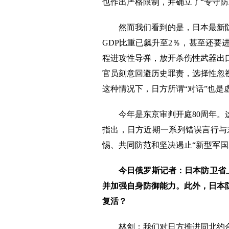
也作出严格限制，并确立了“专守防
然而我们看到的是，日本最新
GDP比重已飙升至2％，甚至还要
程进攻性导弹，放开杀伤性武器出
官员刻意回避历史罪责，选择性忽
这种情况下，日方所谓“对话”也
今年是东京审判开庭80周年
指出，日方近期一系列错误言行与
惕、共同防范和坚决遏止“新型军国
今日俄罗斯记者：日本防卫省
并加强自身防御能力。此外，日本
复活？
林剑：我们对日方推进同北约