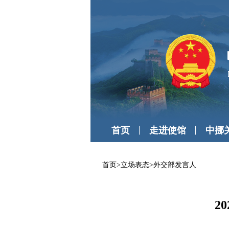
首页
走进使馆
中挪
首页
>
立场表态
>
外交部发言人
2