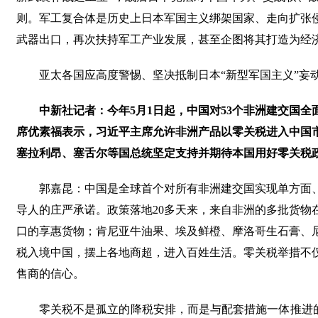
则。军工复合体是历史上日本军国主义绑架国家、走向扩张
武器出口，再次扶持军工产业发展，甚至企图将其打造为经济
亚太各国应高度警惕、坚决抵制日本“新型军国主义”妄
中新社记者：今年5月1日起，中国对53个非洲建交国
席优素福表示，习近平主席允许非洲产品以零关税进入中国
塞拉利昂、塞舌尔等国总统坚定支持并期待本国用好零关税
郭嘉昆：中国是全球首个对所有非洲建交国实现单方面
导人的庄严承诺。政策落地20多天来，来自非洲的多批货物
口的享惠货物；肯尼亚牛油果、埃及鲜橙、摩洛哥生石膏、
税入境中国，摆上各地商超，进入百姓生活。零关税举措不
售商的信心。
零关税不是孤立的降税安排，而是与配套措施一体推进的