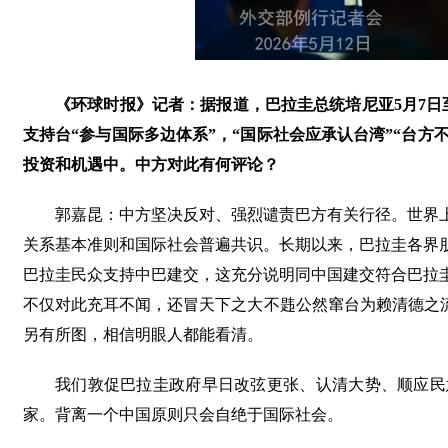
《环球时报》记者：据报道，巴拉圭总统培尼亚5月7日
支持台“参与国际多边体系”，“国际社会应承认台湾”“台方
投资和机遇中。中方对此有何评论？
郭嘉昆：中方坚决反对、强烈谴责巴方有关行径。世界
关系基本准则和国际社会普遍共识。长期以来，巴拉圭各界
巴拉圭民众支持中巴建交，这充分说明同中国建交符合巴拉
不仅对此充耳不闻，还冒天下之大不韪公然窜台为赖清德之流
另有所图，相信明眼人都能看清。
我们敦促巴拉圭政府早日改弦更张、认清大势、顺应民
家。背离一个中国原则只会自绝于国际社会。