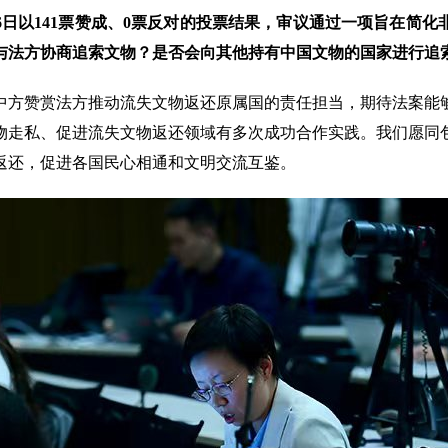
6日以141票赞成、0票反对的投票结果，审议通过一项旨在简
与法方协商追索文物？是否会向其他持有中国文物的国家进行追
中方赞赏法方推动流失文物返还原属国的责任担当，期待法案能
物走私、促进流失文物返还领域有多次成功合作实践。我们愿同
返还，促进各国民心相通和文明交流互鉴。