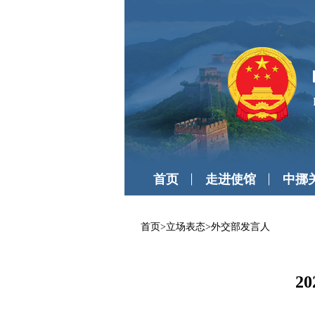
首页
走进使馆
中挪
首页
>
立场表态
>
外交部发言人
2