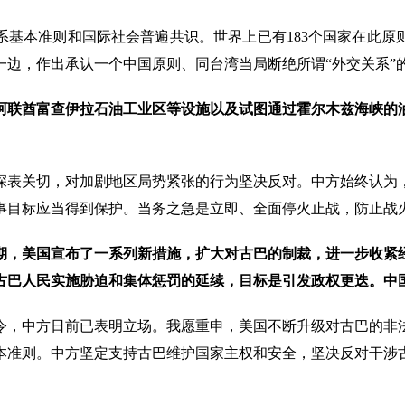
系基本准则和国际社会普遍共识。世界上已有183个国家在此原
一边，作出承认一个中国原则、同台湾当局断绝所谓“外交关系”
阿联酋富查伊拉石油工业区等设施以及试图通过霍尔木兹海峡的
深表关切，对加剧地区局势紧张的行为坚决反对。中方始终认为
事目标应当得到保护。当务之急是立即、全面停火止战，防止战
期，美国宣布了一系列新措施，扩大对古巴的制裁，进一步收紧
古巴人民实施胁迫和集体惩罚的延续，目标是引发政权更迭。中
令，中方日前已表明立场。我愿重申，美国不断升级对古巴的非
本准则。中方坚定支持古巴维护国家主权和安全，坚决反对干涉
。