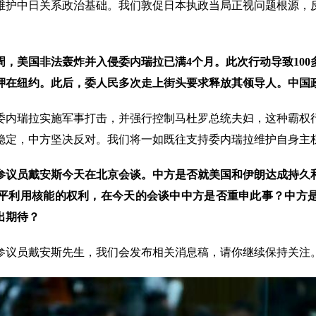
维护中日关系政治基础。我们敦促日本执政当局正视问题根源，
周，美国非法轰炸并入侵委内瑞拉已满4个月。此次行动导致10
押在纽约。此后，委人民多次走上街头要求释放其领导人。中国
委内瑞拉实施军事打击，并强行控制马杜罗总统夫妇，这种霸权
稳定，中方坚决反对。我们将一如既往支持委内瑞拉维护自身主
参议员戴安斯今天在北京会谈。中方是否就美国和伊朗达成持久
平利用核能的权利，在今天的会谈中中方是否重申此事？中方
出期待？
参议员戴安斯先生，我们会发布相关消息稿，请你继续保持关注